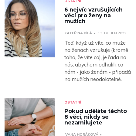
OSTATNÍ
6 nejvíc vzrušujících
věcí pro ženy na
mužích
KATEŘINA BÍLÁ
13. DUBEN 2022
Teď, když už víte, co muže
na ženách vzrušuje (kromě
toho, že víte co), je řada na
nás, abychom odhalili, co
nám - jako ženám - připadá
na mužích neodolatelné.
OSTATNÍ
Pokud uděláte těchto
8 věcí, nikdy se
nezamilujete
IVANA HORÁKOVÁ