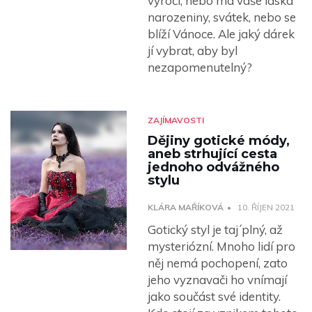
výročí, nebo má vaše láska
narozeniny, svátek, nebo se
blíží Vánoce. Ale jaký dárek
jí vybrat, aby byl
nezapomenutelný?
ZAJÍMAVOSTI
Dějiny gotické módy,
aneb strhující cesta
jednoho odvážného
stylu
KLÁRA MAŘÍKOVÁ
10. ŘÍJEN 2021
Gotický styl je taj´plný, až
mysteriózní. Mnoho lidí pro
něj nemá pochopení, zato
jeho vyznavači ho vnímají
jako součást své identity.