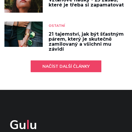
které je třeba si zapamatovat
OSTATNÍ
21 tajemství, jak být šťastným
párem, který je skutečně
zamilovaný a všichni mu
závidí
NAČÍST DALŠÍ ČLÁNKY