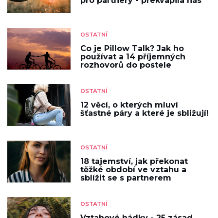
pro partnery - překvapila nás
OSTATNÍ
Co je Pillow Talk? Jak ho
používat a 14 příjemných
rozhovorů do postele
OSTATNÍ
12 věcí, o kterých mluví
šťastné páry a které je sbližují!
OSTATNÍ
18 tajemství, jak překonat
těžké období ve vztahu a
sblížit se s partnerem
OSTATNÍ
Vztahové hádky - 25 zásad,