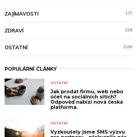
ZAJÍMAVOSTI
137
ZDRAVÍ
208
OSTATNÍ
1588
POPULÁRNÍ ČLÁNKY
OSTATNÍ
Jak prodat firmu, web nebo
účet na sociálních sítích?
Odpověď nabízí nová česká
platforma.
OSTATNÍ
Vyzkoušely jsme SMS výzvu