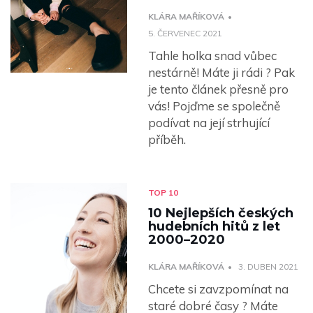
KLÁRA MAŘÍKOVÁ
5. ČERVENEC 2021
Tahle holka snad vůbec
nestárně! Máte ji rádi ? Pak
je tento článek přesně pro
vás! Pojďme se společně
podívat na její strhující
příběh.
TOP 10
10 Nejlepších českých
hudebních hitů z let
2000–2020
KLÁRA MAŘÍKOVÁ
3. DUBEN 2021
Chcete si zavzpomínat na
staré dobré časy ? Máte