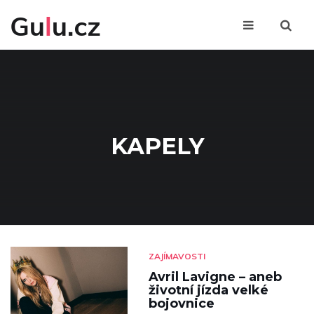
KAPELY
ZAJÍMAVOSTI
Avril Lavigne – aneb
životní jízda velké
bojovnice