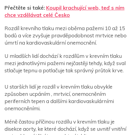
Přečtěte si také:
Koupil krachující web, teď s ním
chce vzdělávat celé Česko
Rozdíl krevního tlaku mezi oběma pažemi 10 až 15
bodů a více zvyšuje pravděpodobnost mrtvice nebo
úmrtí na kardiovaskulární onemocnění.
U mladších lidí dochází k rozdílům v krevním tlaku
mezi jednotlivými pažemi nejčastěji tehdy, když sval
stlačuje tepnu a potlačuje tak správný průtok krve.
U starších lidí je rozdíl v krevním tlaku obvykle
způsoben ucpáním , mrtvicí, onemocněním
periferních tepen a dalšími kardiovaskulárními
onemocněními.
Méně častou příčinou rozdílu v krevním tlaku je
disekce aorty, ke které dochází, když se uvnitř vnitřní