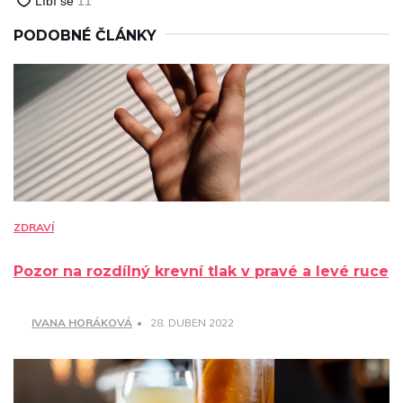
PODOBNÉ ČLÁNKY
ZDRAVÍ
Pozor na rozdílný krevní tlak v pravé a levé ruce
IVANA HORÁKOVÁ
28. DUBEN 2022