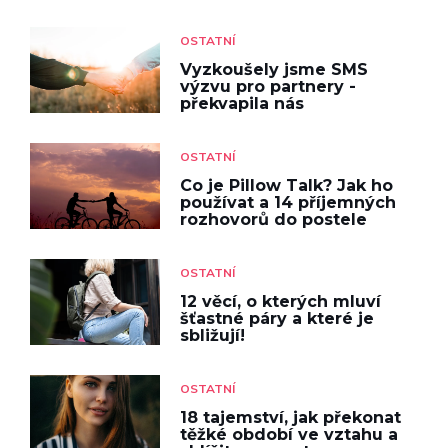
OSTATNÍ
Vyzkoušely jsme SMS
výzvu pro partnery -
překvapila nás
OSTATNÍ
Co je Pillow Talk? Jak ho
používat a 14 příjemných
rozhovorů do postele
OSTATNÍ
12 věcí, o kterých mluví
šťastné páry a které je
sbližují!
OSTATNÍ
18 tajemství, jak překonat
těžké období ve vztahu a