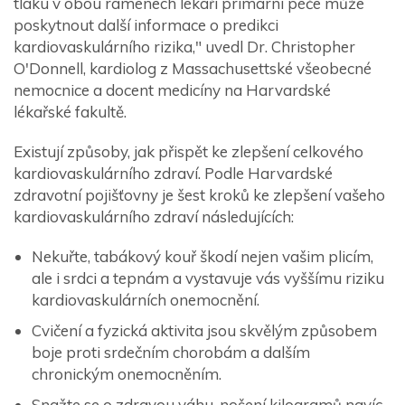
tlaku v obou ramenech lékaři primární péče může
poskytnout další informace o predikci
kardiovaskulárního rizika," uvedl Dr. Christopher
O'Donnell, kardiolog z Massachusettské všeobecné
nemocnice a docent medicíny na Harvardské
lékařské fakultě.
Existují způsoby, jak přispět ke zlepšení celkového
kardiovaskulárního zdraví. Podle Harvardské
zdravotní pojišťovny je šest kroků ke zlepšení vašeho
kardiovaskulárního zdraví následujících:
Nekuřte, tabákový kouř škodí nejen vašim plicím,
ale i srdci a tepnám a vystavuje vás vyššímu riziku
kardiovaskulárních onemocnění.
Cvičení a fyzická aktivita jsou skvělým způsobem
boje proti srdečním chorobám a dalším
chronickým onemocněním.
Snažte se o zdravou váhu, nošení kilogramů navíc