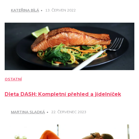
KATEŘINA BÍLÁ
13. ČERVEN 2022
OSTATNÍ
Dieta DASH: Kompletní přehled a jídelníček
MARTINA SLADKÁ
22. ČERVENEC 2023