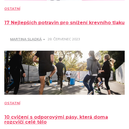
OSTATNÍ
17 Nejlepších potravin pro snížení krevního tlaku
MARTINA SLADKÁ
28. ČERVENEC 2023
OSTATNÍ
10 cvičení s odporovými pásy, která doma
rozcvičí celé tělo