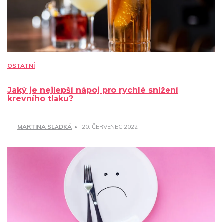
OSTATNÍ
Jaký je nejlepší nápoj pro rychlé snížení
krevního tlaku?
MARTINA SLADKÁ
20. ČERVENEC 2022