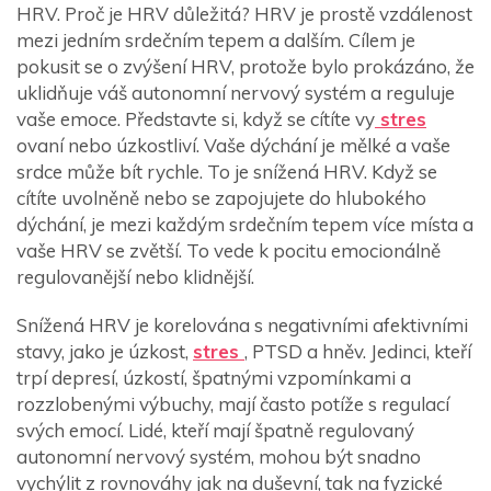
HRV. Proč je HRV důležitá? HRV je prostě vzdálenost
mezi jedním srdečním tepem a dalším. Cílem je
pokusit se o zvýšení HRV, protože bylo prokázáno, že
uklidňuje váš autonomní nervový systém a reguluje
vaše emoce. Představte si, když se cítíte vy
stres
ovaní nebo úzkostliví. Vaše dýchání je mělké a vaše
srdce může bít rychle. To je snížená HRV. Když se
cítíte uvolněně nebo se zapojujete do hlubokého
dýchání, je mezi každým srdečním tepem více místa a
vaše HRV se zvětší. To vede k pocitu emocionálně
regulovanější nebo klidnější.
Snížená HRV je korelována s negativními afektivními
stavy, jako je úzkost,
stres
, PTSD a hněv. Jedinci, kteří
trpí depresí, úzkostí, špatnými vzpomínkami a
rozzlobenými výbuchy, mají často potíže s regulací
svých emocí. Lidé, kteří mají špatně regulovaný
autonomní nervový systém, mohou být snadno
vychýlit z rovnováhy jak na duševní, tak na fyzické