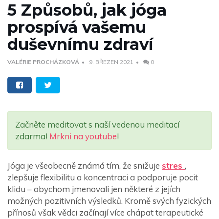
5 Způsobů, jak jóga
prospívá vašemu
duševnímu zdraví
VALÉRIE PROCHÁZKOVÁ
9. BŘEZEN 2021
0
Začněte meditovat s naší vedenou meditací
zdarma!
Mrkni na youtube
!
Jóga je všeobecně známá tím, že snižuje
stres
,
zlepšuje flexibilitu a koncentraci a podporuje pocit
klidu – abychom jmenovali jen některé z jejích
možných pozitivních výsledků. Kromě svých fyzických
přínosů však vědci začínají více chápat terapeutické