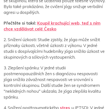
se skupinou, která se účastnila pouze tělesné výchovy.
Bylo také prokázáno, že cvičení jógy snižuje verbální
agresi u dospělých.
Přečtěte si také:
Koupil krachující web, teď s ním
chce vzdělávat celé Česko
2. Snížení úzkosti: Studie zjistily, že jóga může snížit
příznaky úzkosti, včetně úzkosti z výkonu. V jedné
studii s dospívajícími hudebníky jóga snížila úzkost ve
skupinových a sólových vystoupeních.
3. Zlepšení spánku: V jedné studii
postmenopauzálních žen s diagnózou nespavosti
jóga snížila závažnost nespavosti ve srovnání s
kontrolní skupinou. Další studie žen se syndromem
"neklidných nohou" ukázala, že jóga zlepšila kvalitu
spánku.
4. Snížení posttraumatického
stres
u (PTSD): V jedné