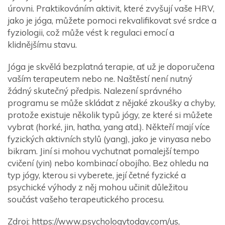
úrovni. Praktikováním aktivit, které zvyšují vaše HRV,
jako je jóga, můžete pomoci rekvalifikovat své srdce a
fyziologii, což může vést k regulaci emocí a
klidnějšímu stavu.
Jóga je skvělá bezplatná terapie, ať už je doporučena
vaším terapeutem nebo ne. Naštěstí není nutný
žádný skutečný předpis. Nalezení správného
programu se může skládat z nějaké zkoušky a chyby,
protože existuje několik typů jógy, ze které si můžete
vybrat (horké, jin, hatha, yang atd.). Někteří mají více
fyzických aktivních stylů (yang), jako je vinyasa nebo
bikram. Jiní si mohou vychutnat pomalejší tempo
cvičení (yin) nebo kombinací obojího. Bez ohledu na
typ jógy, kterou si vyberete, její četné fyzické a
psychické výhody z něj mohou učinit důležitou
součást vašeho terapeutického procesu.
Zdroj: https://www.psychologytoday.com/us,