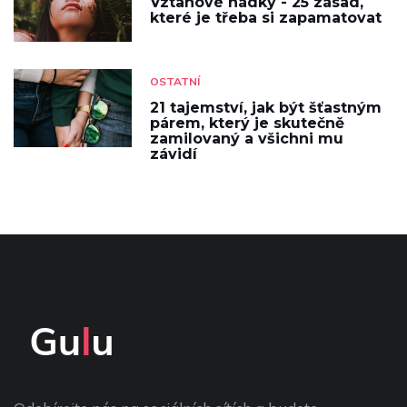
Vztahové hádky - 25 zásad,
které je třeba si zapamatovat
OSTATNÍ
21 tajemství, jak být šťastným
párem, který je skutečně
zamilovaný a všichni mu
závidí