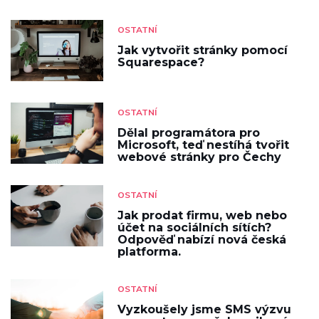
OSTATNÍ
Jak vytvořit stránky pomocí
Squarespace?
OSTATNÍ
Dělal programátora pro
Microsoft, teď nestíhá tvořit
webové stránky pro Čechy
OSTATNÍ
Jak prodat firmu, web nebo
účet na sociálních sítích?
Odpověď nabízí nová česká
platforma.
OSTATNÍ
Vyzkoušely jsme SMS výzvu