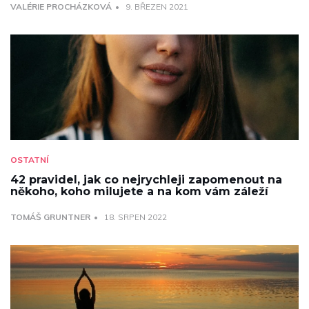
VALÉRIE PROCHÁZKOVÁ
9. BŘEZEN 2021
OSTATNÍ
42 pravidel, jak co nejrychleji zapomenout na
někoho, koho milujete a na kom vám záleží
TOMÁŠ GRUNTNER
18. SRPEN 2022